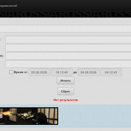
 привелегий
:
am:
Время от
до
Искать
Сброс
Нет результатов