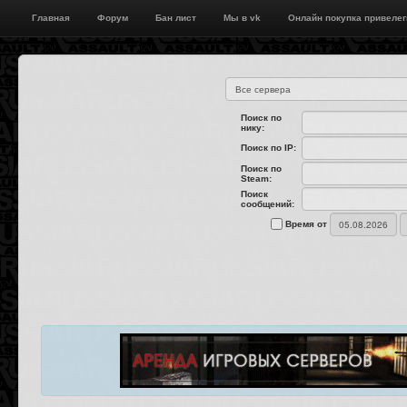
Главная
Форум
Бан лист
Мы в vk
Онлайн покупка привелег
Поиск по
нику:
Поиск по IP:
Поиск по
Steam:
Поиск
сообщений:
Время от