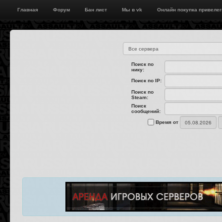
Главная
Форум
Бан лист
Мы в vk
Онлайн покупка привелег
Поиск по
нику:
Поиск по IP:
Поиск по
Steam:
Поиск
сообщений:
Время от