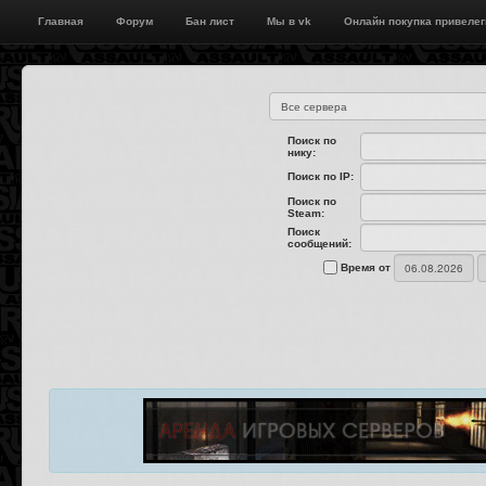
Главная
Форум
Бан лист
Мы в vk
Онлайн покупка привелег
Поиск по
нику:
Поиск по IP:
Поиск по
Steam:
Поиск
сообщений:
Время от