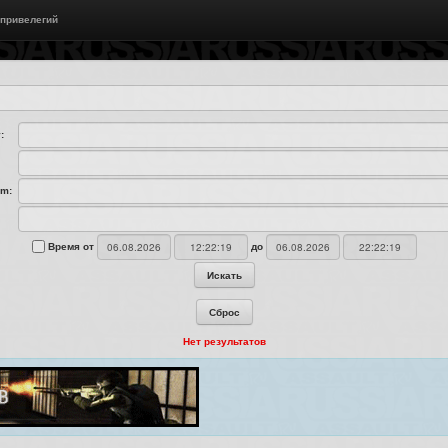
 привелегий
:
am:
Время от
до
Искать
Сброс
Нет результатов