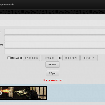
 привелегий
:
am:
Время от
до
Искать
Сброс
Нет результатов