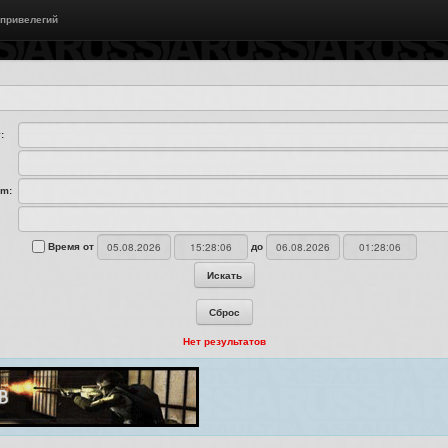
 привелегий
:
am:
Время от
до
Искать
Сброс
Нет результатов