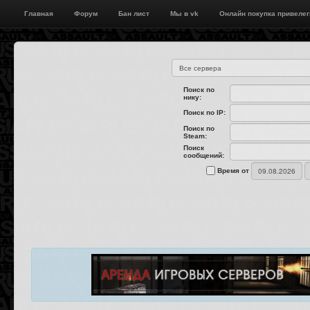
Главная
Форум
Бан лист
Мы в vk
Онлайн покупка привелег
Поиск по
нику:
Поиск по IP:
Поиск по
Steam:
Поиск
сообщений:
Время от