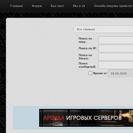
Главная
Форум
Бан лист
Мы в vk
Онлайн покупка привелег
Поиск по
нику:
Поиск по IP:
Поиск по
Steam:
Поиск
сообщений:
Время от