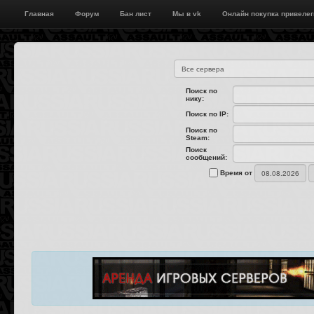
Главная
Форум
Бан лист
Мы в vk
Онлайн покупка привелег
Поиск по
нику:
Поиск по IP:
Поиск по
Steam:
Поиск
сообщений:
Время от